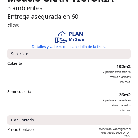
3 ambientes
Entrega asegurada en 60
días
PLAN
Mi Sion
Detalles y valores del plan al día de la fecha
Superficie
Cubierta
102m2
Superficie expresada en
metros cuadrados
internos.
Semi-cubierta
26m2
Superficie expresada en
metros cuadrados
internos.
Plan Contado
Precio Contado
IVA incluído. Valor vigente al
6 de ago de 2026
04-04-
2024