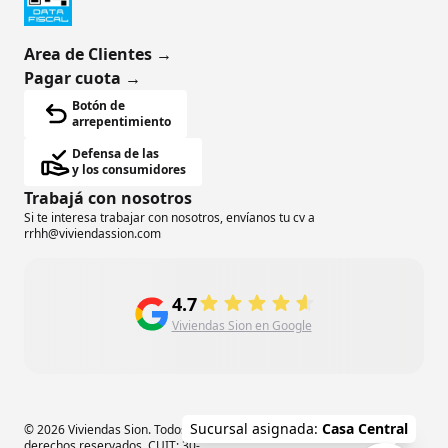
Area de Clientes
→
Pagar cuota
→
Botón de
arrepentimiento
Defensa de las
y los consumidores
Trabajá con nosotros
Si te interesa trabajar con nosotros, envíanos tu cv a
rrhh@viviendassion.com
4.7
Viviendas Sion en Google
Sucursal asignada:
Casa Central
© 2026 Viviendas Sion. Todos los
derechos reservados. CUIT: 30-