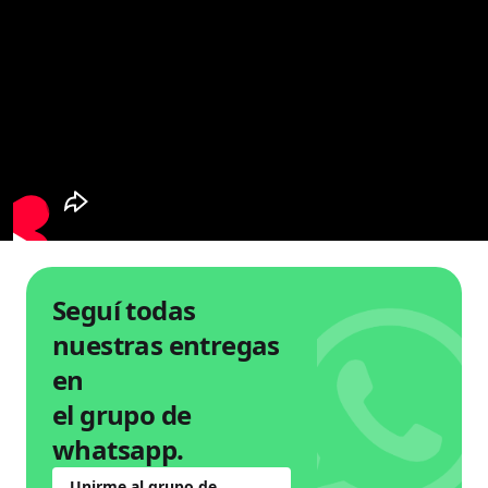
Seguí todas
nuestras entregas
en
el grupo de
whatsapp.
Unirme al grupo de