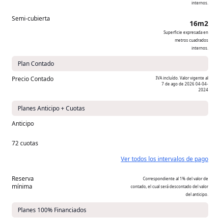
internos.
Semi-cubierta
16m2
Superficie expresada en
metros cuadrados
internos.
Plan Contado
Precio Contado
IVA incluído. Valor vigente al
7 de ago de 2026
04-04-
2024
Planes Anticipo + Cuotas
Anticipo
72 cuotas
Ver todos los intervalos de pago
Reserva
Correspondiente al 1% del valor de
mínima
contado, el cual será descontado del valor
del anticipo.
Planes 100% Financiados